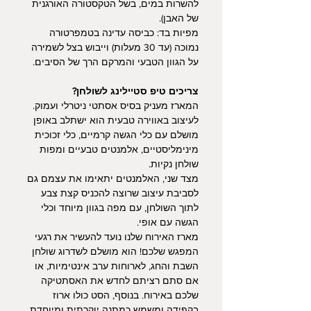
להשרות במים, בשל הטקסטורה האורגנית
של האבן).
מפיות בד: כביסה עדינה בטמפרטורה
נמוכה (עד 30 מעלות) וייבוש בצל לשמירה
על הגוון הטבעי והמרקם הרך של הסיבים.
צריכים טיפ סטיילינג לשולחן?
המארז מעניק בסיס אסתטי ניטרלי ועמוק.
לעיצוב באווירה טבעית הוא ישתלב באופן
מושלם עם כלי הגשה קרמיים, כלי זכוכית
מינימליסטיים, אלמנטים טבעיים ומפות
שולחן נקיות.
מצד שני, האלמנטים יתאימו את עצמם גם
לסביבת עיצוב שרוצה להכניס קצת צבע
לתוך השולחן, עם מפה בגוון מיוחד וכלי
הגשה עם אופי.
מארז האירוח שלנו נועד להעשיר את רגעי
המפגש שלכם! הוא מושלם לשדרוג שולחן
השבת והחג, לארוחות ערב אינטימיות, או
אם סתם רציתם לחדש את האסתטיקה
שלכם באירוח. בנוסף, הסט כולו ארוז
בקפידה ומשמש כמתנה יוקרתית ומיוחדת