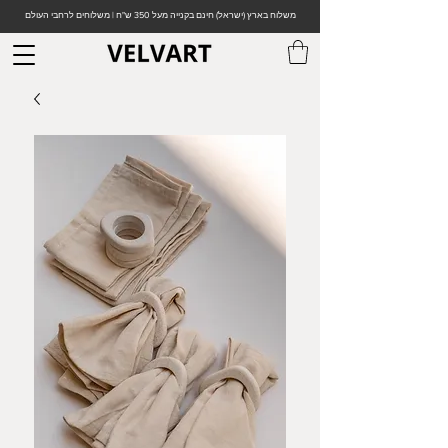
משלוח בארץ (ישראל) חינם בקנייה מעל 350 ש"ח | משלוחים לרחבי העולם