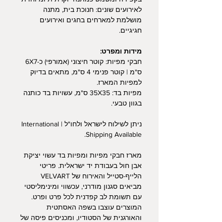
לאירועים שונים: חנוכת בית, מתנה
מושלמת למארחים בחגים ואירועים
חגיגיים.
מידות ומפרט:
חבקי מפיות: קוטר חיצוני (אמורפי) כ-6X7
ס"מ | קוטר פנימי 4 ס"מ, מתאים בדיוק
למפיות המארז.
מפיות בד: 35X35 ס"מ, עשויות בד כותנה
בגוון טבעי.
ניתן לשילוח לישראל ולחו"ל | International
Shipping Available.
מארז חבקי מפיות ומפיות בד עשוי יציקת
אבן חול בעבודת יד ישראלית. פריטי
הלייף-סטייל והאירוח של VELVART
מביאים סגנון מודרני, עכשווי ומינימליסטי
עם תשומת לב קפדנית לכל פרט ופרט.
המוצרים עוצבו בשפה האסתטית
והאורגנית של הסטודיו, ומכניסים פיסה של