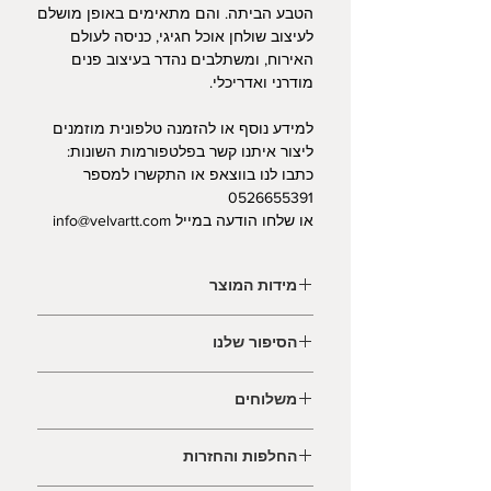
הטבע הביתה. והם מתאימים באופן מושלם
לעיצוב שולחן אוכל חגיגי, כניסה לעולם
האירוח, ומשתלבים נהדר בעיצוב פנים
מודרני ואדריכלי.
למידע נוסף או להזמנה טלפונית מוזמנים
ליצור איתנו קשר בפלטפורמות השונות:
כתבו לנו בווצאפ או התקשרו למספר
0526655391
או שלחו הודעה במייל info@velvartt.com
מידות המוצר
כל האובייקטים שלנו מעוצבים ומיוצרים
הסיפור שלנו
בעבודה עדינה ובתשומת לב. חבקי
המפיות יצוקים בעבודת יד מהרכב על
העיצוב נולד מתוך הטבע המקומי והצורות
בסיס אבן חול.
משלוחים
האורגניות.
חבקי מפיות: קוטר חיצוני (אמורפי) כ-6X7
עוצב על ידי קרן ולורט - המעצבת והבעלים
בהזמנות מעל 400 ש״ח - משלוח עד
ס"מ | קוטר פנימי 4 ס"מ, מתאים בדיוק
של סטודיו VELVART. הסטודיו שואף לעצב
החלפות והחזרות
הבית ללא תשלום.
למפיות המארז.
ולייצר פריטים שמכניסים פיסה מהטבע
אם יש לנו את המוצרים והפרטים
מפיות בד: 35X35 ס"מ, עשויות בד כותנה