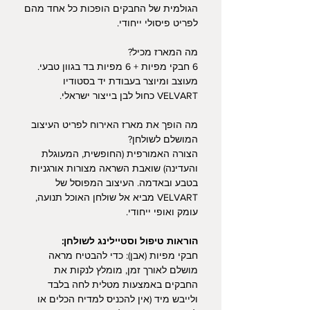
הגולמית של החבקים הופכות כל אחד מהם
לפריט פיסולי ייחודי.
מה המארז מכיל?
6 חבקי מפיות + 6 מפיות בד בגוון טבעי.
מעוצב ומיוצר בעבודת יד בסטודיו
VELVART כחול לבן בייצור ישראלי.
מה הופך את מארז האירוח לפריט העיצוב
המושלם לשולחן?
הצורה האמורפית (החופשית, המעוגלת
והעדינה) שואבת השראה מצורות אורגניות
בטבע ובאדמה. העיצוב המפוסל של
VELVART מביא אל שולחן האוכל תנועה,
עומק ואופי ייחודי.
הוראות טיפול וסטיילינג לשולחן:
חבקי מפיות (אבן): כדי להבטיח מראה
מושלם לאורך זמן, מומלץ לנקות את
החבקים באמצעות מטלית לחה בלבד
ולייבש מיד (אין להכניס למדיח הכלים או