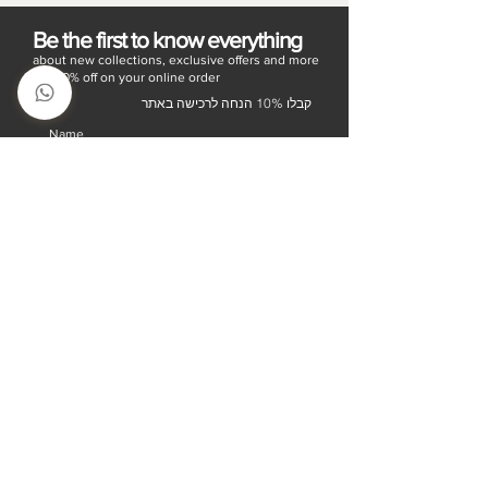
Be the first to know everything
about new collections, exclusive offers and more
Get 10% off on your online order
קבלו 10% הנחה לרכישה באתר
Name
Email
Yes, subscribe me to your 
newsletter.
Submit
About
Contact Us