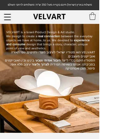
משלוח בארץ (ישראל) חינם בקנייה מעל 350 ש"ח | משלוחים לרחבי העולם
VELVART is a Israeli Product Design & Art studio.
We design to create a
real connection
between the everyday
objects we have at home, to us. We devoted to
experience
and consume
design that brings a story, character, unique
point of view and aesthetics.
VELVART הוא סטודיו ישראלי לעיצוב מוצר - רהיטים, גופי תאורה
ואובייקטים מעוצבים.
הסטודיו הוקם בכדי לייצר
חיבור אמיתי וטבעי
בינינו ובין האובייקטים
בסביבתנו. אנחנו בשאיפה תמידית
לצרוך וליצור
עיצוב מלא אופי,
סיפור, תוכן ואסתטיקה