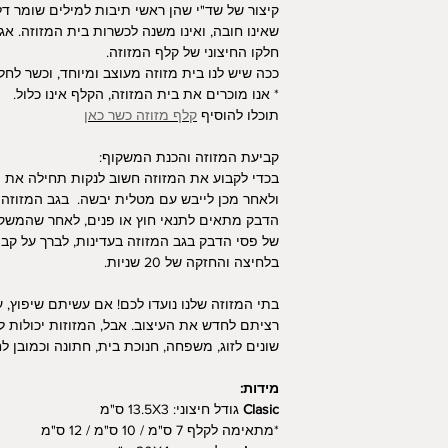
קיצור של שד"י שהן ראשי תיבות למילים שומר ד
traditional, its a
שאינו חובה, ואינו משנה לכשרות בית המזוזה. אג
Kosher status (
חלקו החיצוני של קלף המזוזה.
inside). So, what you
ככה שיש לנו בית מזוזה מעוצב ומיוחד, וכשר לחלוט
* אנו מוכרים את בית המזוזה, הקלף אינו כלול.
*We sell the Mezuz
תוכלו להוסיף
קלף מזוזה כשר כאן
Installation & Prepar
קביעת המזוזה והכנת המשקוף:
first clean the d
בכדי לקבוע את המזוזה חשוב לנקות תחילה את
then dry thoroug
ולאחר מכן לייבש עם מטלית יבשה. בגב המזוזה 
Mezuzah features 
הדבק מתאים לתנאי חוץ או פנים, לאחר שהמשקו
both indoor and ou
של פסי הדבק בגב המזוזה בעדינות, לברך על קב
dry, gently peel off
בלחיצה והחזקה של 20 שניות.
and press firmly ag
Perfect for Any Ho
בתי המזוזה שלנו נועדו לכם! אם עשיתם שיפוץ, 
are designed for yo
רציתם לחדש את העיצוב. אבל, המזוזות יכולות
to a new apartment
שונים לזוג, משפחה, חנוכת בית, חתונה וכמובן לח
upgrade your hom
gifts for weddings, 
מידות:
Clasic
גודל חיצוני: 13.5X3 ס"מ
*מתאימה לקלף 7 ס"מ / 10 ס"מ / 12 ס"מ