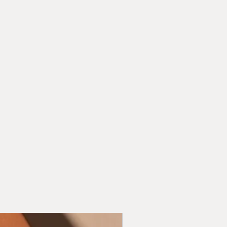
- Fits 7cm / 10cm / 12cm Scrolls (Klaf)
Large
External Size: 20 x 4 cm
7cm / 10cm / 12cm / 15cm Scrolls (Klaf)
from cast sandstone, the Mezuzah
dern, contemporary, and minimalist
th the unique VELVART Fingerprint,
 every fine detail. The Mezuzah come
ors and textures suitable for exterior
 main entrances, and interior rooms.
d by the local organic nature. Three
howing the combination of the unique
ael; The mountainous topography, the
r waves from all sides and the clear
breeze.
Domestic & International Delivery
 information, feel free to reach out:
App or Call: +972-52-6655391 Email:
info@velvartt.com