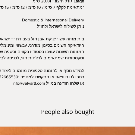
Large
גודל חיצוני: 20X4 ס"מ
Compatibility 
*מתאימה לקלף 7 ס"מ / 10 ס"מ / 12 ס"מ / 15 ס"מ
Compatibility - Fits 
Domestic & International Delivery
Handmade 
ניתן לשילוח לישראל ולחו"ל
represents mo
Judaica. Designed wi
בית מזוזה עשוי יציקת אבן חול בעבודת יד ישראל
paying attention to
היודאיקה השונים בסגנון מודרני, עכשווי ומינימ
in a variety of col
doors,
וטקסטורות שמתאימים לדלתות חוץ, לכניסה לבי
The design is inspire
different textures s
למידע נוסף או להזמנה טלפונית מוזמנים ליצור 
climate of Isr
כתבו לנו בווצאפ או התקשרו למספר 0526655391
surrounding wate
או שלחו הודעה במייל info@velvartt.com
Contact Us
For more
Whats
People also bought